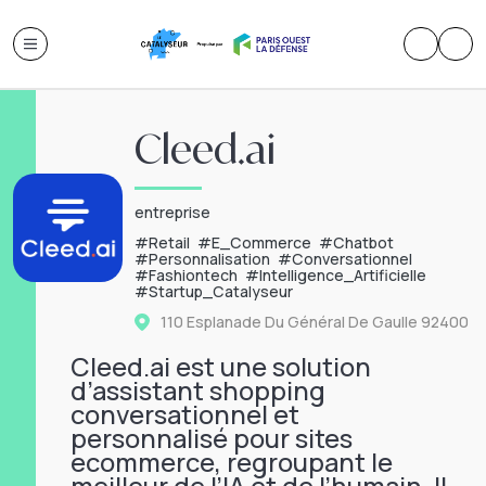
Cleed.ai
entreprise
#
Retail
#
E_Commerce
#
Chatbot
#
Personnalisation
#
Conversationnel
#
Fashiontech
#
Intelligence_Artificielle
#
Startup_Catalyseur
110 Esplanade Du Général De Gaulle
92400
Cleed.ai est une solution
d’assistant shopping
conversationnel et
personnalisé pour sites
ecommerce, regroupant le
meilleur de l’IA et de l’humain. Il