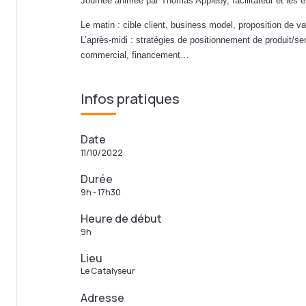
Journée animée par Thomas Appleby, facilitateur et les
Le matin : cible client, business model, proposition de 
L’après-midi : stratégies de positionnement de produit/se
commercial, financement…
Infos pratiques
Date
11/10/2022
Durée
9h - 17h30
Heure de début
9h
Lieu
Le Catalyseur
Adresse