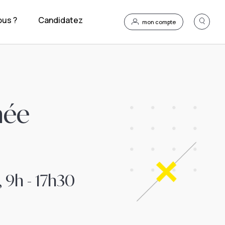
us ?
Candidatez
mon compte
née
 9h - 17h30