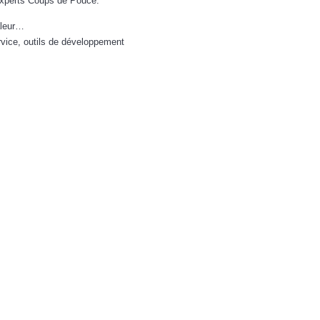
 experts Coups de Pouce.
valeur…
rvice, outils de développement