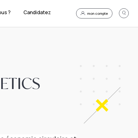
us ?
Candidatez
mon compte
e ETICS