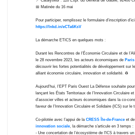
📍 Catalyseur : 110 Espl. du Général de Gaulle, 92400 C
📅 Matinée du 16 mai
Pour participer, remplissez le formulaire d’inscription d’ici 
https://lnkd.in/eCTa6KsV
La démarche ETICS en quelques mots :
Durant les Rencontres de l’Économie Circulaire et de l’Al
le 28 novembre 2023, les acteurs économiques de
Paris
découvrir les fortes potentialités de développement sur le t
alliant économie circulaire, innovation et solidarité. ♻
Aujourd’hui, l’EPT Paris Ouest La Défense souhaite pou
lançant les États Territoriaux de l’Innovation Circulaire e
d’associer villes et acteurs économiques dans la co-const
faveur de l’Innovation Circulaire et Solidaire (ICS) sur le te
Co-pilotée avec l’appui de la
CRESS Île-de-France
et d
innovation sociale
, la démarche s'articule en 3 temps :
- Une concertation de l’écosystème de l'ICS à travers un at