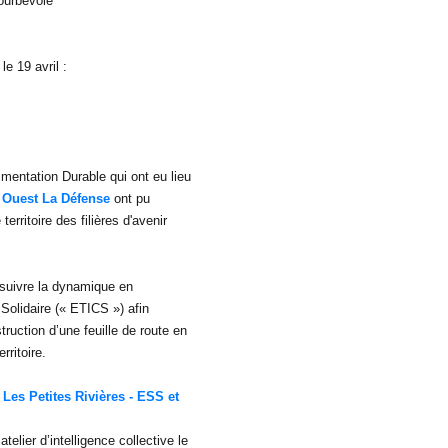
ourbevoie
le 19 avril :
imentation Durable qui ont eu lieu
 Ouest La Défense
ont pu
erritoire des filières d'avenir
rsuivre la dynamique en
t Solidaire (« ETICS ») afin
ruction d’une feuille de route en
rritoire.
e
Les Petites Rivières - ESS et
elier d’intelligence collective le