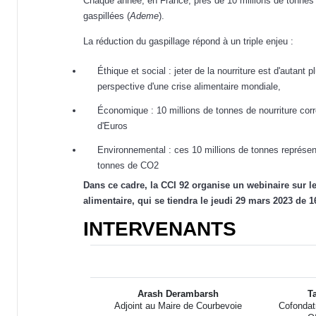
Chaque année, en France, près de 10 millions de tonnes
gaspillées (
Ademe
).
La réduction du gaspillage répond à un triple enjeu :
Éthique et social : jeter de la nourriture est d'autant 
perspective d'une crise alimentaire mondiale,
Économique : 10 millions de tonnes de nourriture corr
d'Euros
Environnemental : ces 10 millions de tonnes représen
tonnes de CO2
Dans ce cadre, la CCI 92 organise un webinaire sur l
alimentaire, qui se tiendra le jeudi 29 mars 2023 de 1
INTERVENANTS
Arash Derambarsh
T
Adjoint au Maire de Courbevoie
Cofondat