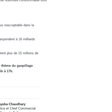
 de nourriture consommable sont
plus inacceptable dans la
espondent à 16 milliards
tent plus de 15 millions de
e thème du gaspillage
6h à 17h.
ayeba Chaudhary
rice et Chief Commercial