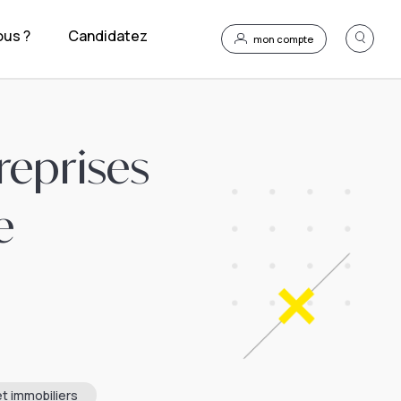
us ?
Candidatez
mon compte
reprises
e
t immobiliers