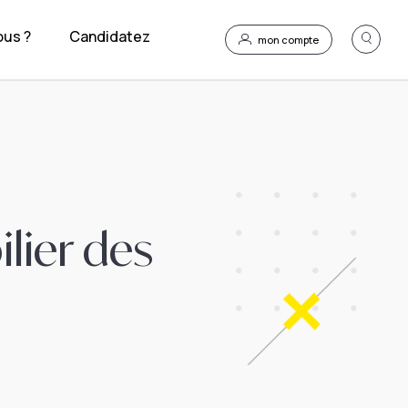
us ?
Candidatez
mon compte
lier des