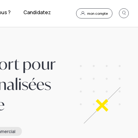
us ?
Candidatez
mon compte
port pour
nalisées
e
mercial