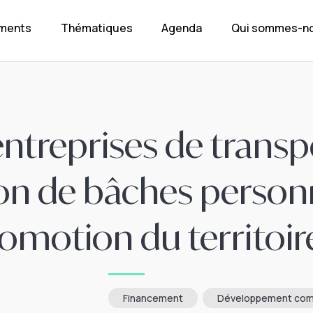
ements
Thématiques
Agenda
Qui sommes-no
entreprises de trans
tion de bâches person
romotion du territoir
Financement
Développement com