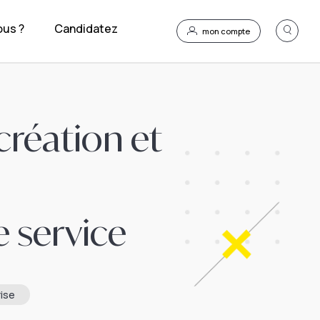
us ?
Candidatez
mon compte
réation et
e service
ise