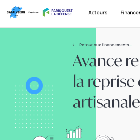
Acteurs
Financ
Retour aux financements
Avance re
la reprise
artisanal