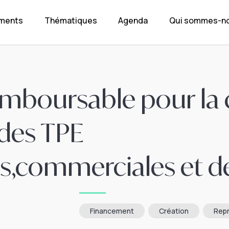
ements
Thématiques
Agenda
Qui sommes-no
mboursable pour la c
 des TPE
es,commerciales et d
Financement
Création
Repr