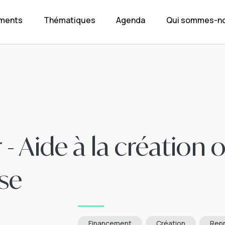
ements
Thématiques
Agenda
Qui sommes-no
 - Aide à la création 
ise
Financement
Création
Repr