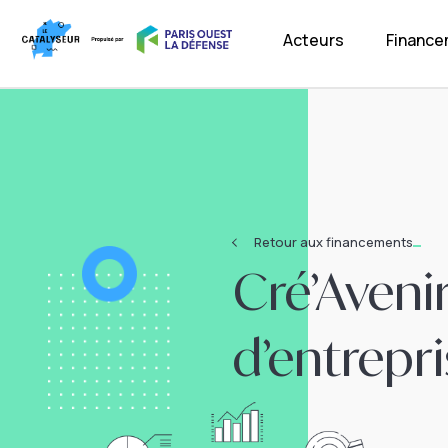
Acteurs
Financ
Retour aux financements
Cré’Avenir
d’entrepr