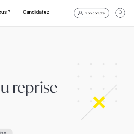
us ?
Candidatez
mon compte
ou reprise
ise