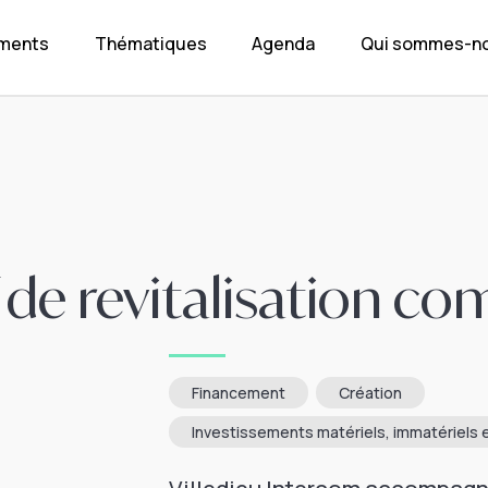
ements
Thématiques
Agenda
Qui sommes-no
f de revitalisation c
Financement
Création
Investissements matériels, immatériels e
Villedieu Intercom accompagne