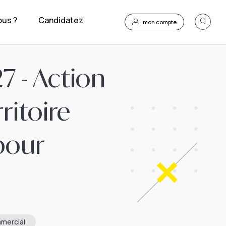
us ?
Candidatez
mon compte
 - Action
rritoire
pour
mercial