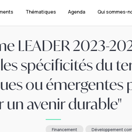
ements
Thématiques
Agenda
Qui sommes-no
e LEADER 2023-2027
 les spécificités du te
nues ou émergentes 
un avenir durable"
Financement
Développement com