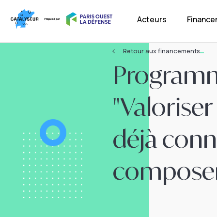
Acteurs
Financ
Retour aux financements
Programm
"Valoriser
déjà con
composer 